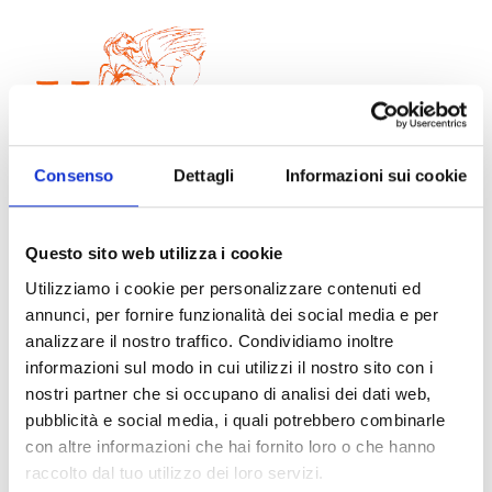
Consenso
Dettagli
Informazioni sui cookie
Questo sito web utilizza i cookie
COME ASSOCIARSI
Utilizziamo i cookie per personalizzare contenuti ed
annunci, per fornire funzionalità dei social media e per
analizzare il nostro traffico. Condividiamo inoltre
informazioni sul modo in cui utilizzi il nostro sito con i
Per associarsi all’Associazione Vivere Meglio è
nostri partner che si occupano di analisi dei dati web,
necessario inoltrare la domanda di iscrizione alla
pubblicità e social media, i quali potrebbero combinarle
segreteria dell’Associazione, compilando il form di
con altre informazioni che hai fornito loro o che hanno
seguito.
raccolto dal tuo utilizzo dei loro servizi.