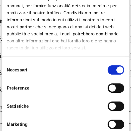
annunci, per fornire funzionalità dei social media e per
analizzare il nostro traffico. Condividiamo inoltre
informazioni sul modo in cui utilizzi il nostro sito con i
Indirizzo di residenza
*
nostri partner che si occupano di analisi dei dati web,
pubblicità e social media, i quali potrebbero combinarle
Via/Piazza/Corso e numero civico
con altre informazioni che hai fornito loro o che hanno
raccolto dal tuo utilizzo dei loro servizi.
Località
Selezione
Necessari
del
Stato / Provincia / Regione
consenso
Preferenze
CAP / Codice postale
Statistiche
Telefono
*
Marketing