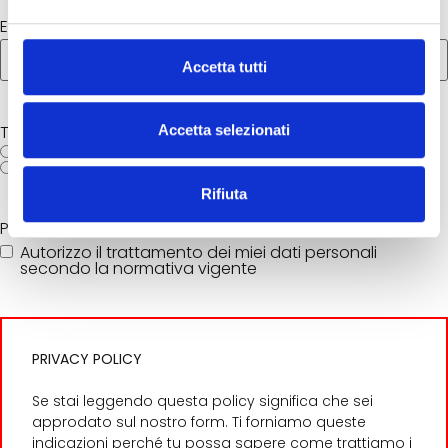
Email
*
Accetta tutti
Tipologia di adesione
*
Accetta selezionati
Diabetico
Familiare di diabetico
Rifiuta
Privacy Policy
*
Autorizzo il trattamento dei miei dati personali
secondo la normativa vigente
PRIVACY POLICY
Se stai leggendo questa policy significa che sei
approdato sul nostro form. Ti forniamo queste
indicazioni perché tu possa sapere come trattiamo i