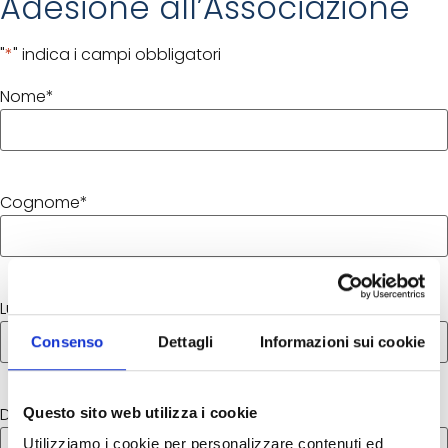
Adesione all’Associazione
"
*
" indica i campi obbligatori
Nome
*
Cognome
*
Luogo di nascita
*
Consenso
Dettagli
Informazioni sui cookie
Data di nascita
*
Questo sito web utilizza i cookie
Utilizziamo i cookie per personalizzare contenuti ed