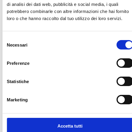
di analisi dei dati web, pubblicità e social media, i quali
condivisione per migliorare la qualità della vita, ogni
potrebbero combinarle con altre informazioni che hai fornito
giorno.
loro o che hanno raccolto dal tuo utilizzo dei loro servizi.
Leggi la Mission
Selezione
Necessari
del
COSA FACCIAMO
consenso
Le Nostre Attività
Preferenze
Statistiche
Supporto
Informazione
Eventi
Collaborazi
Marketing
alle
e
e
e rete
famiglie
prevenzione
iniziative
Lavoriamo
sul
Creiamo
Promuoviamo
insieme
territorio
momenti
attività
a
Accetta tutti
di
educative
Organizziamo
professionisti,