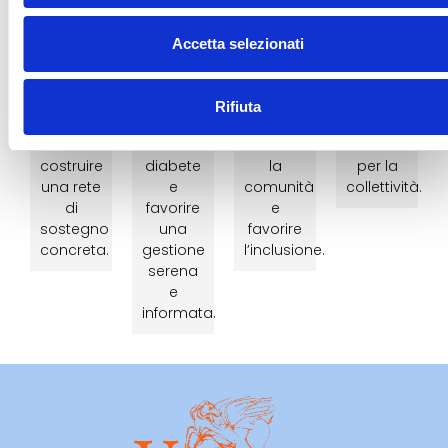
incontro
e
eventi
istituzioni
e
divulgative
sociali,
e realtà
Accetta selezionati
confronto
per
culturali
locali
per
aumentare
e
per
condividere
la
sportivi
sviluppare
Rifiuta
esperienze
consapevolezza
per
progetti
e
sul
sensibilizzare
di valore
costruire
diabete
la
per la
una rete
e
comunità
collettività.
di
favorire
e
sostegno
una
favorire
concreta.
gestione
l’inclusione.
serena
e
informata.