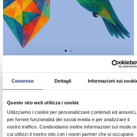
LA NOSTRA MISSIONE
APERTE LE ISCRIZIONI
AL CONVEGNO
Vivere Meglio, Insieme
INTERNAZIONALE
Consenso
Dettagli
Informazioni sui cooki
L’Associazione Vivere Meglio nasce con l’obiettivo di
offrire supporto, informazione e vicinanza alle
Kursaal Palazzo dei
persone con diabete e alle loro famiglie.
Questo sito web utilizza i cookie
Congressi San Marino
Utilizziamo i cookie per personalizzare contenuti ed annunci,
29-30 maggio 2026
Crediamo in una comunità consapevole, inclusiva e
per fornire funzionalità dei social media e per analizzare il
solidale, dove nessuno si senta solo nel proprio
nostro traffico. Condividiamo inoltre informazioni sul modo in
percorso.
Iscriviti
cui utilizzi il nostro sito con i nostri partner che si occupano
Promuoviamo conoscenza, prevenzione e